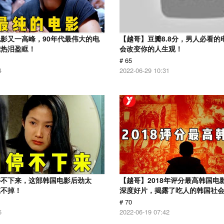
影又一高峰，90年代最伟大的电
【越哥】豆瓣8.8分，男人必看的
我热泪盈眶！
会改变你的人生观！
# 65
4
2022-06-29 10:31
停不下来，这部韩国电影后劲太
【越哥】2018年评分最高韩国电
忘不掉！
深度好片，揭露了吃人的韩国社
# 70
5
2022-06-19 07:42