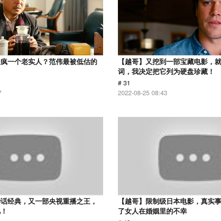
逼疯一个老实人？范伟最被低估的
【越哥】又挖到一部宝藏电影，
词，我决定把它列为硬盘珍藏！
# 31
7
2022-08-25 08:43
神话经典，又一部央视重播之王，
【越哥】限制级日本电影，真实
忆！
了女人在婚姻里的不幸