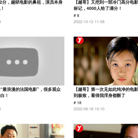
.2分，越狱电影的鼻祖，演员本身
【越哥】又挖到一部冷门高分电影，
犯！
标记，4000人给了满分！
# 8
3
2022-10-12 11:58
“最浪漫的法国电影”，很多观众
【越哥】第一次见如此纯净的电
明白！
到极致，看得我浑身都酥了
# 18
0
2022-09-18 10:10