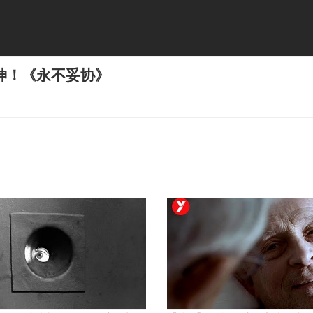
神！《永不妥协》