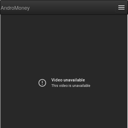
AndroMoney
Tog
nav