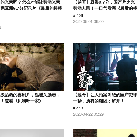
真的光荣吗？怎么才能让劳动光荣
【越哥】豆瓣9.7分，国产片之光
完豆瓣9.7分纪录片《最后的棒棒
劳动人民！一口气看完《最后的
# 406
2020-05-01 09:00
6
超级治愈的喜剧片，温暖又励志，
【越哥】让人拍案叫绝的国产犯
好！速看《贝利叶一家》
一秒，所有的谜团才解开！
# 410
1
2020-04-22 03:29