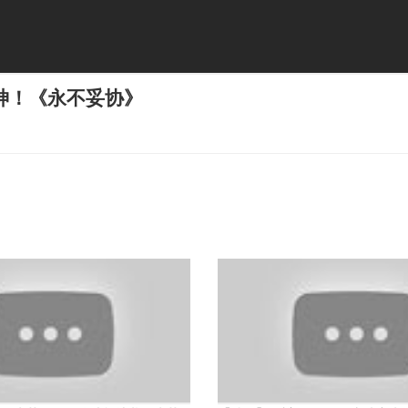
神！《永不妥协》