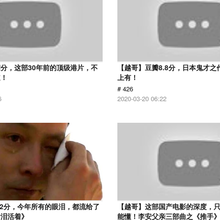
分，这部30年前的顶级港片，不
【越哥】豆瓣8.8分，日本鬼才之
道！
上有！
# 426
6
2020-03-20 06:22
.2分，今年所有的眼泪，都流给了
【越哥】这部国产电影的深度，
含泪活着》
能懂！李安父亲三部曲之《推手