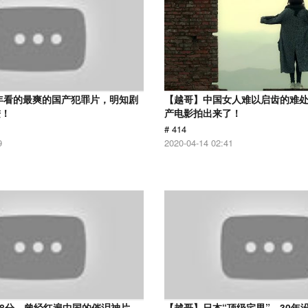
9年看的最爽的国产犯罪片，明知剧
【越哥】中国女人难以启齿的难
进！
产电影拍出来了！
# 414
9
2020-04-14 02:41
.8分，曾经红遍中国的催泪神片，
【越哥】日本“顶级宅男”，30年