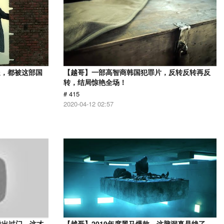
处，都被这部国
【越哥】一部高智商韩国犯罪片，反转反转再反
转，结局惊艳全场！
# 415
2020-04-12 02:57
没出过门，这才
【越哥】2019年度黑马爆款，这脑洞真是绝了，