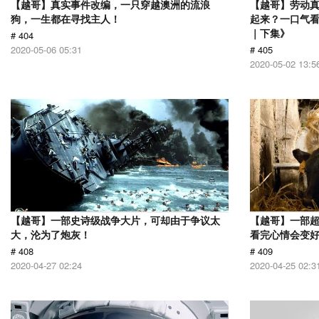
【越哥】真实事件改编，一只穿越澳洲的流浪
【越哥】劳动
狗，一生都在寻找主人！
起来？一口气看
｜下集》
# 404
2020-05-06 05:31
# 405
2020-05-02 13:5
【越哥】一部史诗级战争大片，可却由于争议太
【越哥】一部
大，沦为了炮灰！
看完心情会变
# 408
# 409
2020-04-27 02:24
2020-04-25 02:3