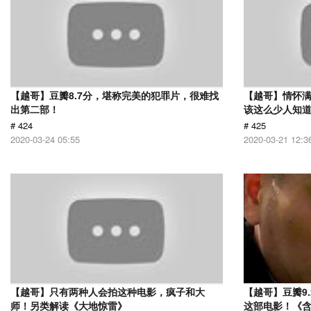
【越哥】豆瓣8.7分，堪称完美的犯罪片，很难找
【越哥】情怀满
出第二部！
该这么少人知
# 424
# 425
2020-03-24 05:55
2020-03-21 12:3
【越哥】只有两种人会拍这种电影，疯子和大
【越哥】豆瓣9
师！另类解读《大地惊雷》
这部电影！《