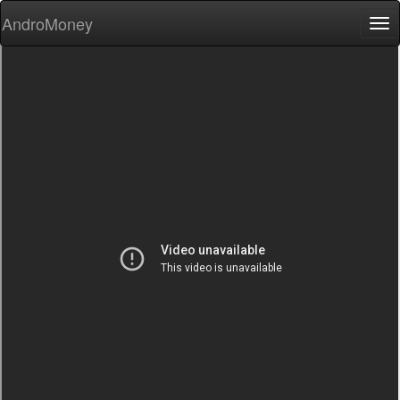
AndroMoney
Tog
nav