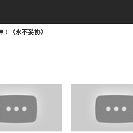
神！《永不妥协》