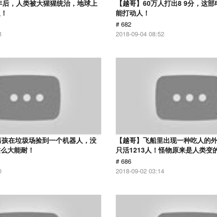
0年后，人类被大猩猩统治，地球上
【越哥】60万人打出8 9分，这
人！
能打动人！
# 682
3
2018-09-04 08:52
男孩在垃圾场捡到一个机器人，没
【越哥】飞船里出现一种吃人的外
这么大能耐！
只活1213人！怪物原来是人类变
# 686
0
2018-09-02 03:14