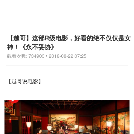
【越哥】这部R级电影，好看的绝不仅仅是女
神！《永不妥协》
觀看次數: 734903 • 2018-08-22 07:25
【越哥说电影】