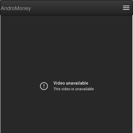
AndroMoney
Tog
nav