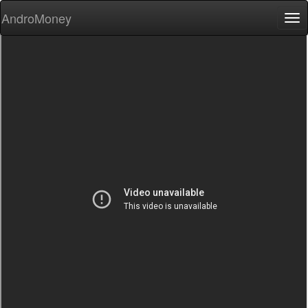
AndroMoney
Tog
nav