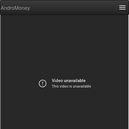
AndroMoney
Tog
nav