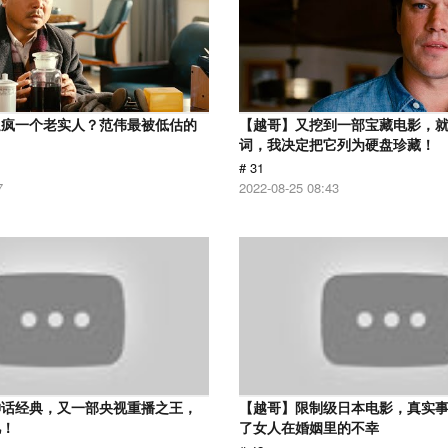
逼疯一个老实人？范伟最被低估的
【越哥】又挖到一部宝藏电影，
词，我决定把它列为硬盘珍藏！
# 31
7
2022-08-25 08:43
神话经典，又一部央视重播之王，
【越哥】限制级日本电影，真实
忆！
了女人在婚姻里的不幸