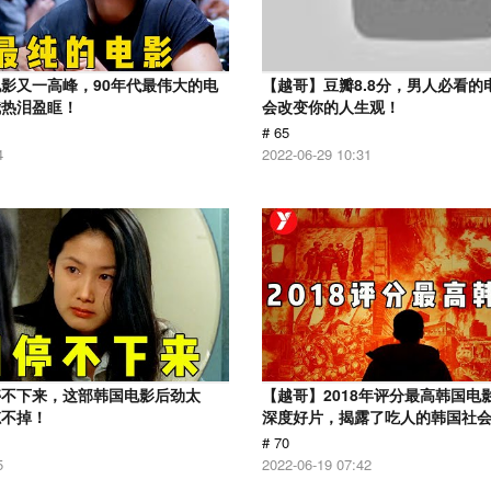
影又一高峰，90年代最伟大的电
【越哥】豆瓣8.8分，男人必看的
我热泪盈眶！
会改变你的人生观！
# 65
4
2022-06-29 10:31
停不下来，这部韩国电影后劲太
【越哥】2018年评分最高韩国电
忘不掉！
深度好片，揭露了吃人的韩国社
# 70
5
2022-06-19 07:42