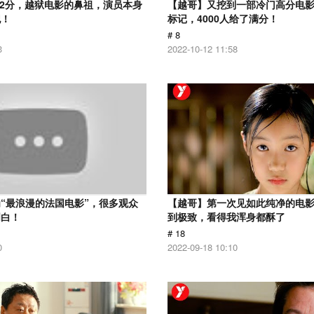
.2分，越狱电影的鼻祖，演员本身
【越哥】又挖到一部冷门高分电影，
犯！
标记，4000人给了满分！
# 8
3
2022-10-12 11:58
“最浪漫的法国电影”，很多观众
【越哥】第一次见如此纯净的电
明白！
到极致，看得我浑身都酥了
# 18
0
2022-09-18 10:10