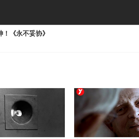
神！《永不妥协》