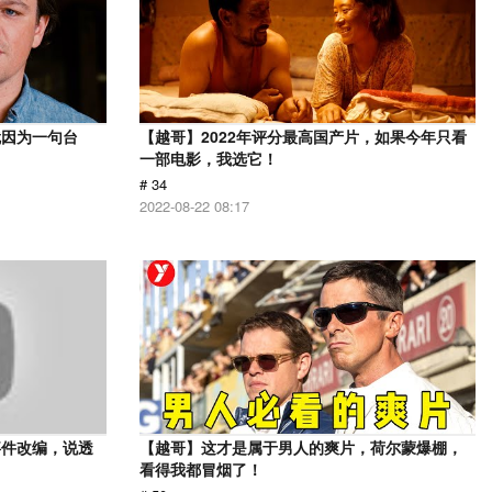
就因为一句台
【越哥】2022年评分最高国产片，如果今年只看
一部电影，我选它！
# 34
2022-08-22 08:17
事件改编，说透
【越哥】这才是属于男人的爽片，荷尔蒙爆棚，
看得我都冒烟了！