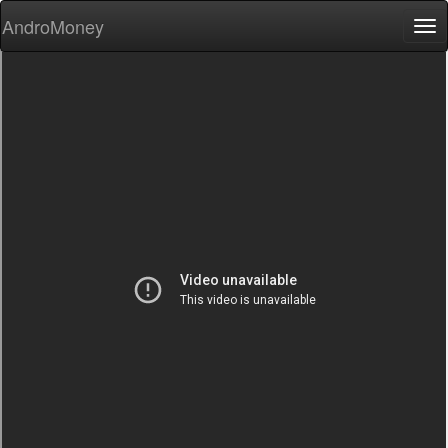
AndroMoney
Tog
nav