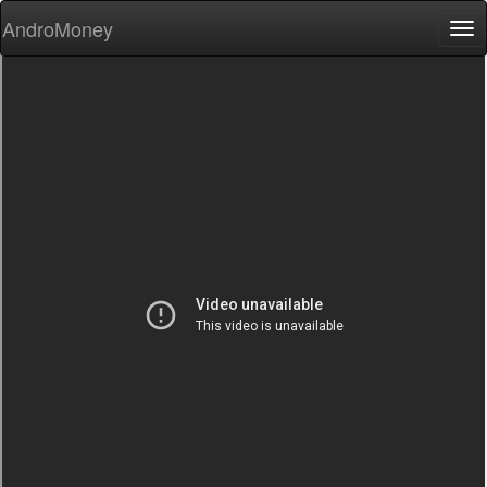
AndroMoney
Tog
nav