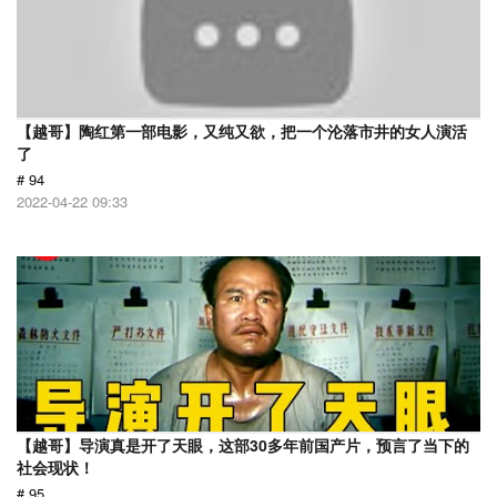
【越哥】陶红第一部电影，又纯又欲，把一个沦落市井的女人演活
了
# 94
2022-04-22 09:33
【越哥】导演真是开了天眼，这部30多年前国产片，预言了当下的
社会现状！
# 95