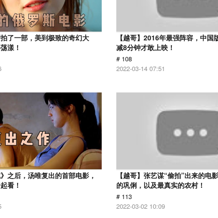
斯拍了一部，美到极致的奇幻大
【越哥】2016年最强阵容，中国
心荡漾！
减8分钟才敢上映！
# 108
6
2022-03-14 07:51
戒》之后，汤唯复出的首部电影，
【越哥】张艺谋“偷拍”出来的电
一起看！
的巩俐，以及最真实的农村！
# 113
5
2022-03-02 10:09