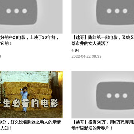
好的科幻电影，上映于30年前，
【越哥】陶红第一部电影，又纯
越它的！
落市井的女人演活了
# 94
6
2022-04-22 09:33
.9分，好久没看到这么动人的亲情
【越哥】投资50万，用8万尺弃
有人知！
动华语影坛的青春片！