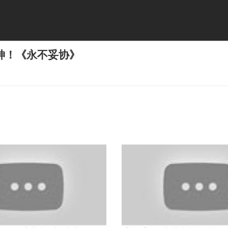
神！《永不妥协》