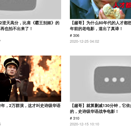
.2逆天高分，比肩《霸王别姬》的
【越哥】为什么80年代的人才都想
们再也拍不出来了！
年前的老电影，道出了真谛！
# 306
7
2020-12-25 04:02
2年，2万群演，这才叫史诗级华语
【越哥】就算删减130分钟，它
的，史诗级华语战争电影！
# 310
5
2020-12-15 10:10