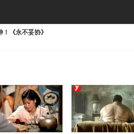
神！《永不妥协》