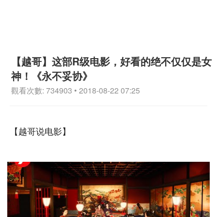
【越哥】这部R级电影，好看的绝不仅仅是女
神！《永不妥协》
觀看次數: 734903 • 2018-08-22 07:25
【越哥说电影】