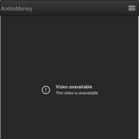
AndroMoney
Tog
nav