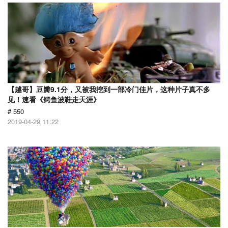
【越哥】豆瓣9.1分，又被我挖到一部冷门佳片，这种片子真不多
见！速看《鳄鱼波鞋走天涯》
# 550
2019-04-29 11:22