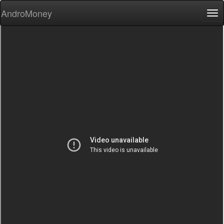
AndroMoney
Tog
nav