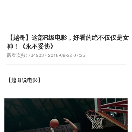
【越哥】这部R级电影，好看的绝不仅仅是女
神！《永不妥协》
觀看次數: 734903 • 2018-08-22 07:25
【越哥说电影】