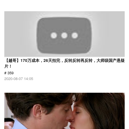
【越哥】170万成本，26天拍完，反转反转再反转，大师级国产悬疑
片！
# 359
2020-08-07 14:05