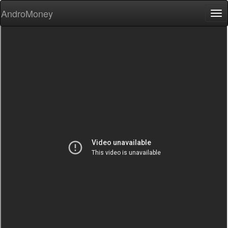
AndroMoney
Tog
nav