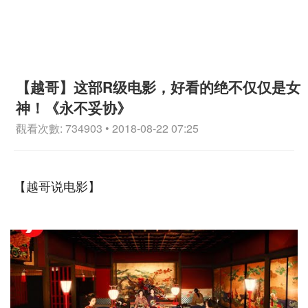
【越哥】这部R级电影，好看的绝不仅仅是女
神！《永不妥协》
觀看次數: 734903 • 2018-08-22 07:25
【越哥说电影】