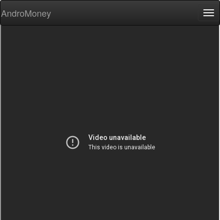
AndroMoney
Tog
nav