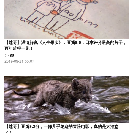
【越哥】温情解说《人生果实》：豆瓣9.6，日本评分最高的片子，
百年难得一见！
# 486
2019-09-21 05:07
【越哥】豆瓣9.2分，一部几乎绝迹的冒险电影，真的是太治愈
了！