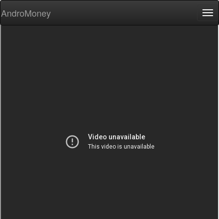
AndroMoney
Tog
nav