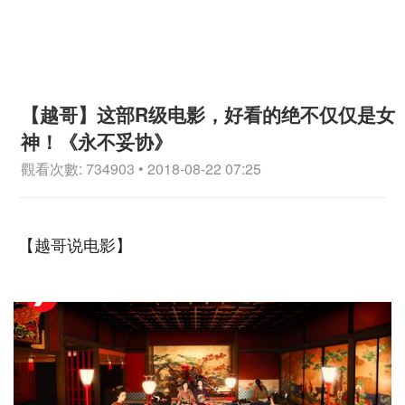
【越哥】这部R级电影，好看的绝不仅仅是女
神！《永不妥协》
觀看次數: 734903 • 2018-08-22 07:25
【越哥说电影】