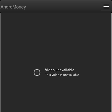
AndroMoney
Tog
nav