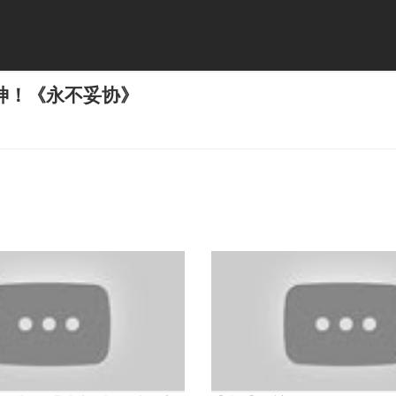
神！《永不妥协》