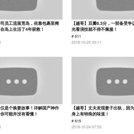
公司员工流落荒岛，依靠包裹里稀
【越哥】豆瓣8.3分，一部备受争
在岛上生活了4年获救！
光看演技就不得不佩服！
# 611
2
2018-10-25 03:11
仅仅是个换妻故事！详解国产神作
【越哥】丈夫发现妻子出轨，因
：你可能并没有看懂！
身上有特殊的味道！
# 615
5
2018-10-24 07:53