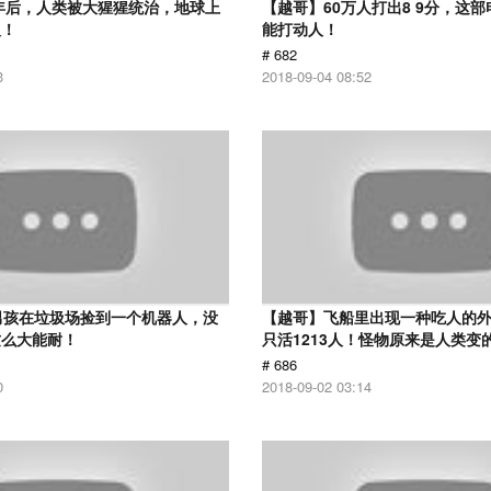
0年后，人类被大猩猩统治，地球上
【越哥】60万人打出8 9分，这
人！
能打动人！
# 682
3
2018-09-04 08:52
男孩在垃圾场捡到一个机器人，没
【越哥】飞船里出现一种吃人的外
这么大能耐！
只活1213人！怪物原来是人类变
# 686
0
2018-09-02 03:14