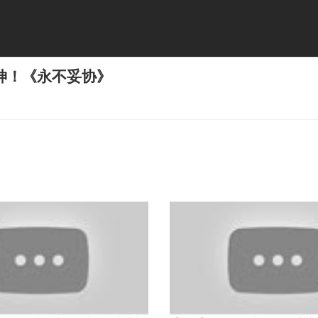
神！《永不妥协》