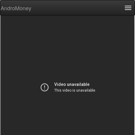
AndroMoney
Tog
nav