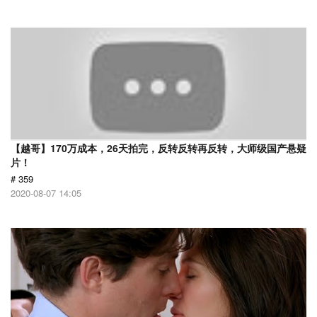
【越哥】170万成本，26天拍完，反转反转再反转，大师级国产悬疑
片！
# 359
2020-08-07 14:05