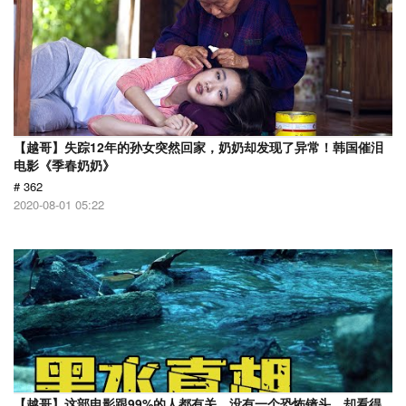
【越哥】失踪12年的孙女突然回家，奶奶却发现了异常！韩国催泪
电影《季春奶奶》
# 362
2020-08-01 05:22
【越哥】这部电影跟99%的人都有关，没有一个恐怖镜头，却看得