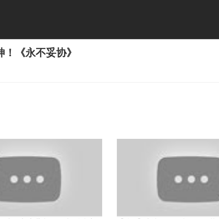
神！《永不妥协》