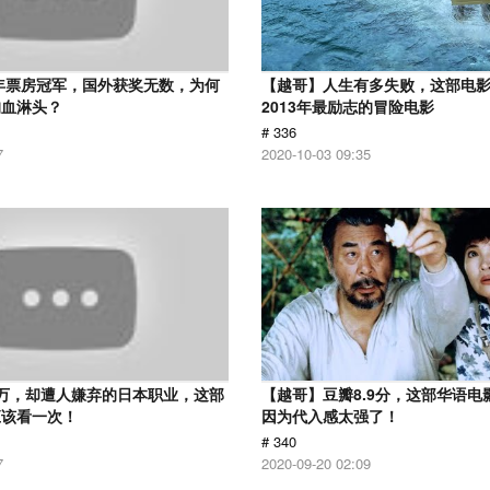
2年票房冠军，国外获奖无数，为何
【越哥】人生有多失败，这部电
狗血淋头？
2013年最励志的冒险电影
# 336
7
2020-10-03 09:35
万，却遭人嫌弃的日本职业，这部
【越哥】豆瓣8.9分，这部华语电
应该看一次！
因为代入感太强了！
# 340
7
2020-09-20 02:09