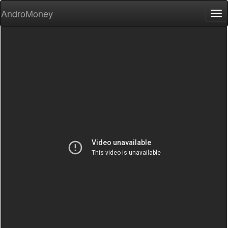
AndroMoney
Tog
nav