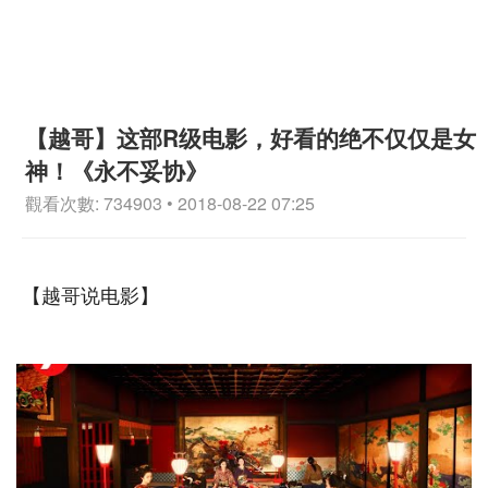
【越哥】这部R级电影，好看的绝不仅仅是女
神！《永不妥协》
觀看次數: 734903 • 2018-08-22 07:25
【越哥说电影】