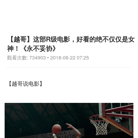
【越哥】这部R级电影，好看的绝不仅仅是女
神！《永不妥协》
觀看次數: 734903 • 2018-08-22 07:25
【越哥说电影】