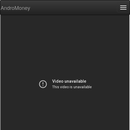
AndroMoney
Tog
nav