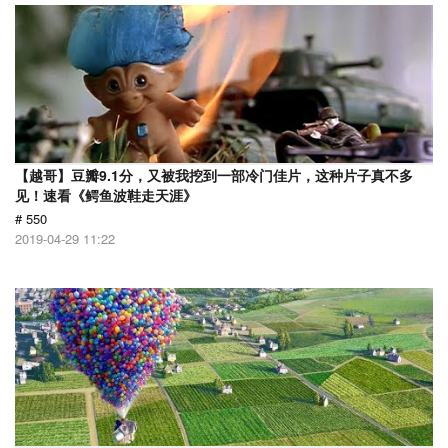
【越哥】豆瓣9.1分，又被我挖到一部冷门佳片，这种片子真不多
见！速看《鳄鱼波鞋走天涯》
# 550
2019-04-29 11:22