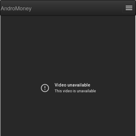
AndroMoney
Tog
nav