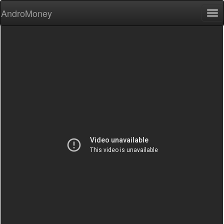
AndroMoney
Tog
nav