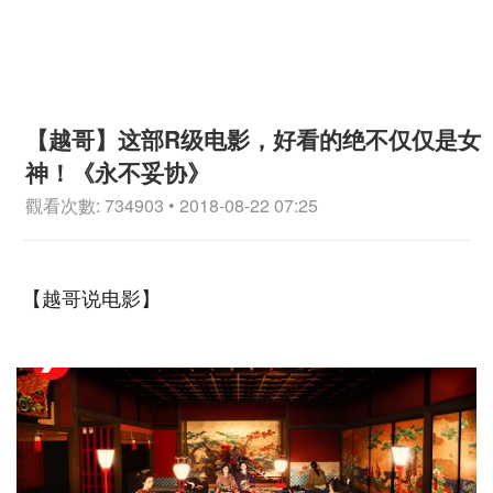
【越哥】这部R级电影，好看的绝不仅仅是女
神！《永不妥协》
觀看次數: 734903 • 2018-08-22 07:25
【越哥说电影】