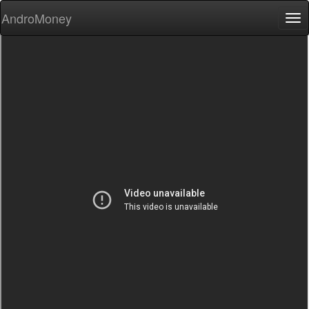
AndroMoney
Tog
nav