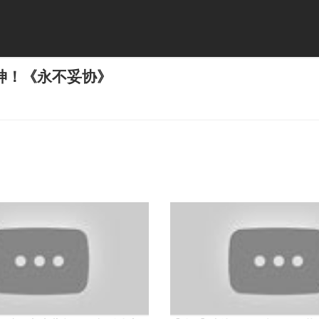
神！《永不妥协》