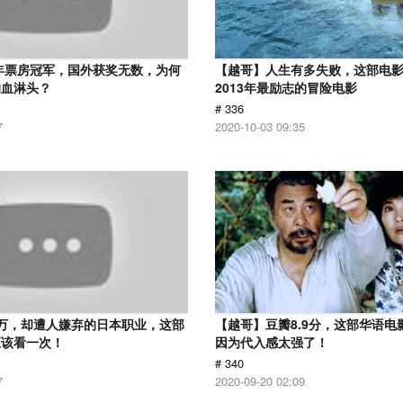
2年票房冠军，国外获奖无数，为何
【越哥】人生有多失败，这部电
狗血淋头？
2013年最励志的冒险电影
# 336
7
2020-10-03 09:35
万，却遭人嫌弃的日本职业，这部
【越哥】豆瓣8.9分，这部华语电
应该看一次！
因为代入感太强了！
# 340
7
2020-09-20 02:09