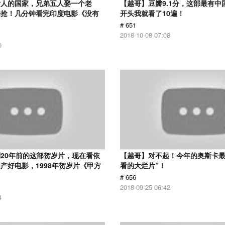
女人的国家，兄弟五人娶一个老
【越哥】豆瓣9.1分，这部最有中
来抢！几分钟看完印度电影《没有
开头我就看了10遍！
# 651
2018-10-08 07:08
0
20年前的这部贺岁片，现在看依
【越哥】对不起！今年的奥斯卡最
产好电影，1998年贺岁片《甲方
看的大烂片”！
# 656
2018-09-25 06:42
4