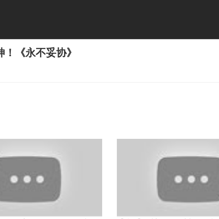
神！《永不妥协》