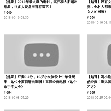
【越哥】2014年最火爆的电影，疯狂和大胆超出
【越哥】没有
想象，很多人硬盘里都存着它！
婆，全村人都
女人的国家》
# 649
2018-10-16 08:30
# 650
2018-10-16 08:1
【越哥】豆瓣9.4分，12岁小女孩爱上中年怪蜀
【越哥】冯小刚
黍，这位小萝莉请自重啊！重温经典电影《这个
然经典！重温国
杀手不太冷》
乙方》
# 654
# 655
2018-10-08 05:29
2018-09-25 06:4