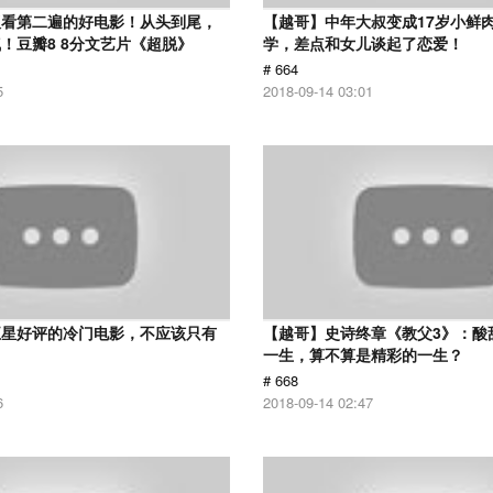
议看第二遍的好电影！从头到尾，
【越哥】中年大叔变成17岁小鲜
！豆瓣8 8分文艺片《超脱》
学，差点和女儿谈起了恋爱！
# 664
5
2018-09-14 03:01
五星好评的冷门电影，不应该只有
【越哥】史诗终章《教父3》：酸
！
一生，算不算是精彩的一生？
# 668
6
2018-09-14 02:47