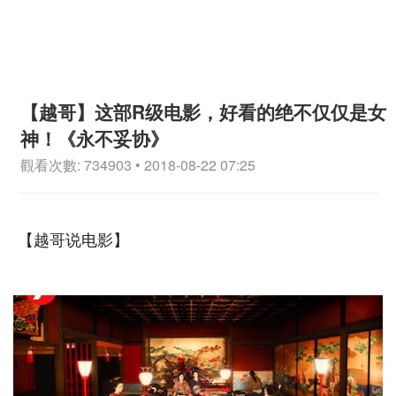
【越哥】这部R级电影，好看的绝不仅仅是女
神！《永不妥协》
觀看次數: 734903 • 2018-08-22 07:25
【越哥说电影】