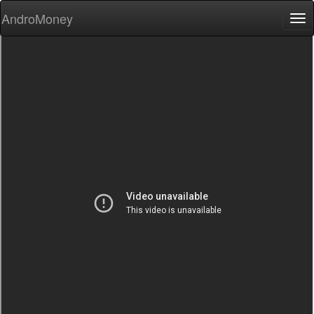
AndroMoney
Tog
nav