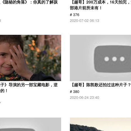
版《隐秘的角落》：你真的了解孩
【越哥】200万成本，16天拍完
部港片前所未有！
# 376
8
2020-07-02 06:13
鞋子》导演的另一部宝藏电影，逆
【越哥】陈凯歌还拍过这种片子
给的！
# 380
2020-06-24 23:40
7