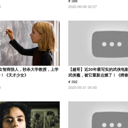
# 388
5
2020-06-08 02:07
女智商惊人，秒杀大学教授，上学
【越哥】近20年最写实的武侠电
学！《天才少女》
武侠瘾，被它重新点燃了！《绣
# 392
0
2020-05-31 00:40