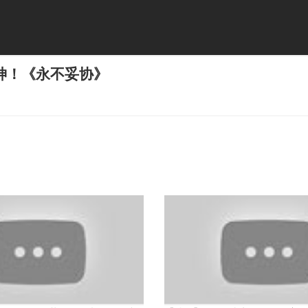
神！《永不妥协》