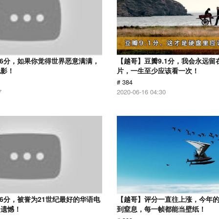
.6分，如果你觉得世界恶意满满，
【越哥】豆瓣9.1分，我会永远留
电影！
片，一生至少应该看一次！
# 384
7
2020-06-16 04:30
.6分，被誉为21世纪最好的华语电
【越哥】评分一直往上涨，今年
是遗憾！
到窒息，每一帧都能当壁纸！