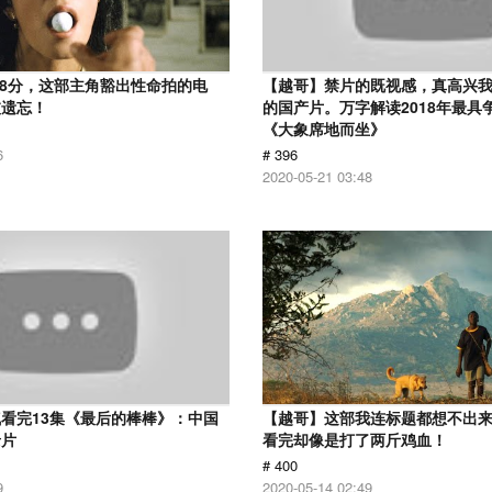
.8分，这部主角豁出性命拍的电
【越哥】禁片的既视感，真高兴
被遗忘！
的国产片。万字解读2018年最具
《大象席地而坐》
6
# 396
2020-05-21 03:48
看完13集《最后的棒棒》：中国
【越哥】这部我连标题都想不出
录片
看完却像是打了两斤鸡血！
# 400
9
2020-05-14 02:49