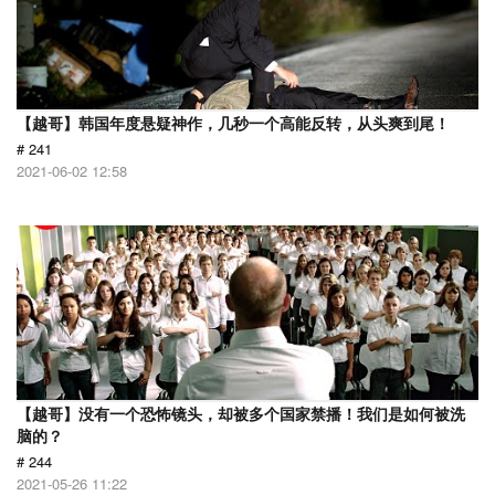
【越哥】韩国年度悬疑神作，几秒一个高能反转，从头爽到尾！
# 241
2021-06-02 12:58
【越哥】没有一个恐怖镜头，却被多个国家禁播！我们是如何被洗
脑的？
# 244
2021-05-26 11:22