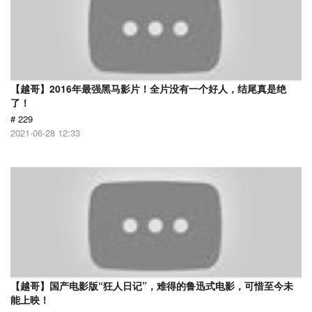
【越哥】2016年最强黑马影片！全片没有一个好人，结尾真是绝
了！
# 229
2021-06-28 12:33
【越哥】国产电影版“狂人日记”，难得的鲁迅式电影，可惜至今未
能上映！