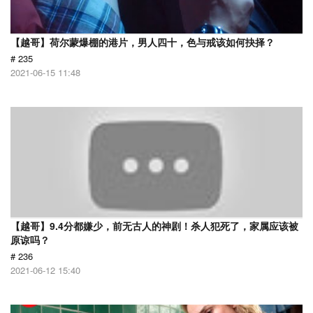
【越哥】荷尔蒙爆棚的港片，男人四十，色与戒该如何抉择？
# 235
2021-06-15 11:48
【越哥】9.4分都嫌少，前无古人的神剧！杀人犯死了，家属应该被
原谅吗？
# 236
2021-06-12 15:40