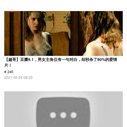
【越哥】豆瓣9.1，男女主角仅有一句对白，却秒杀了90%的爱情
片！
# 245
2021-05-24 09:25