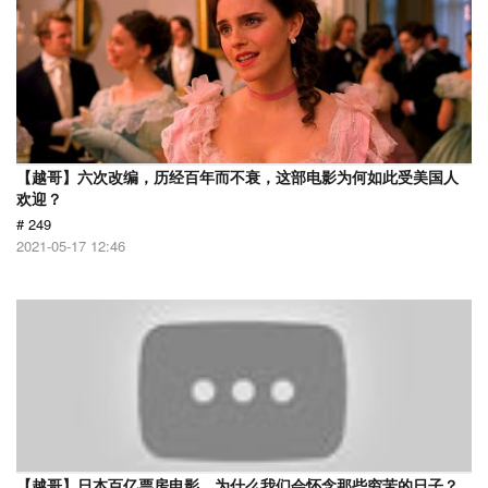
【越哥】六次改编，历经百年而不衰，这部电影为何如此受美国人
欢迎？
# 249
2021-05-17 12:46
【越哥】日本百亿票房电影，为什么我们会怀念那些穷苦的日子？