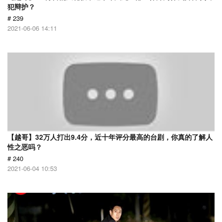
犯辩护？
# 239
2021-06-06 14:11
【越哥】32万人打出9.4分，近十年评分最高的台剧，你真的了解人
性之恶吗？
# 240
2021-06-04 10:53