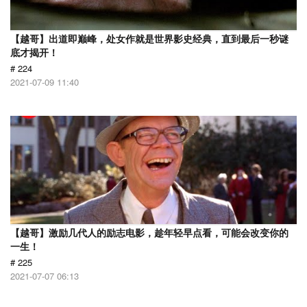
【越哥】出道即巅峰，处女作就是世界影史经典，直到最后一秒谜
底才揭开！
# 224
2021-07-09 11:40
【越哥】激励几代人的励志电影，趁年轻早点看，可能会改变你的
一生！
# 225
2021-07-07 06:13