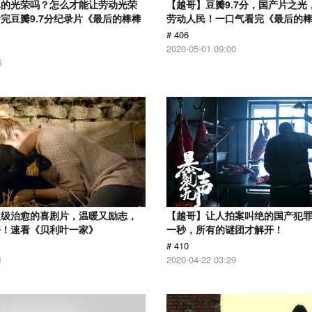
真的光荣吗？怎么才能让劳动光荣
【越哥】豆瓣9.7分，国产片之光
完豆瓣9.7分纪录片《最后的棒棒
劳动人民！一口气看完《最后的
# 406
2020-05-01 09:00
6
超级治愈的喜剧片，温暖又励志，
【越哥】让人拍案叫绝的国产犯
好！速看《贝利叶一家》
一秒，所有的谜团才解开！
# 410
1
2020-04-22 03:29