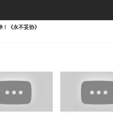
神！《永不妥协》