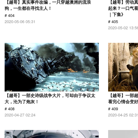
【越哥】真实事件改编，一只穿越澳洲的流浪
【越哥】劳动
狗，一生都在寻找主人！
起来？一口气看
｜下集》
# 404
2020-05-06 05:31
# 405
2020-05-02 13:5
【越哥】一部史诗级战争大片，可却由于争议太
【越哥】一部
大，沦为了炮灰！
看完心情会变
# 408
# 409
2020-04-27 02:24
2020-04-25 02:3