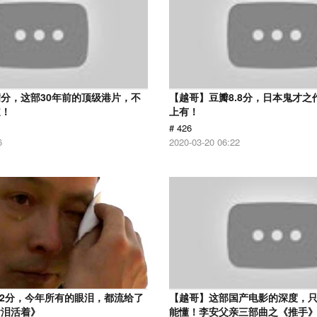
分，这部30年前的顶级港片，不
【越哥】豆瓣8.8分，日本鬼才之
道！
上有！
# 426
6
2020-03-20 06:22
.2分，今年所有的眼泪，都流给了
【越哥】这部国产电影的深度，
含泪活着》
能懂！李安父亲三部曲之《推手