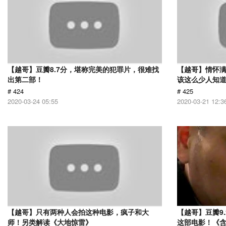
【越哥】豆瓣8.7分，堪称完美的犯罪片，很难找
【越哥】情怀满
出第二部！
该这么少人知
# 424
# 425
2020-03-24 05:55
2020-03-21 12:3
【越哥】只有两种人会拍这种电影，疯子和大
【越哥】豆瓣9
师！另类解读《大地惊雷》
这部电影！《