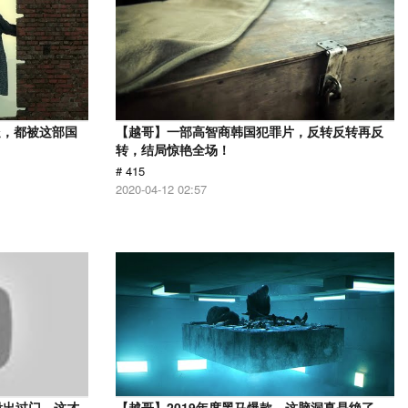
处，都被这部国
【越哥】一部高智商韩国犯罪片，反转反转再反
转，结局惊艳全场！
# 415
2020-04-12 02:57
没出过门，这才
【越哥】2019年度黑马爆款，这脑洞真是绝了，