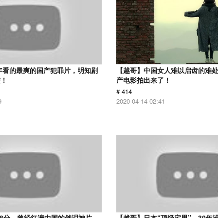
9年看的最爽的国产犯罪片，明知剧
【越哥】中国女人难以启齿的难
进！
产电影拍出来了！
# 414
9
2020-04-14 02:41
.8分，曾经红遍中国的催泪神片，
【越哥】日本“顶级宅男”，30年