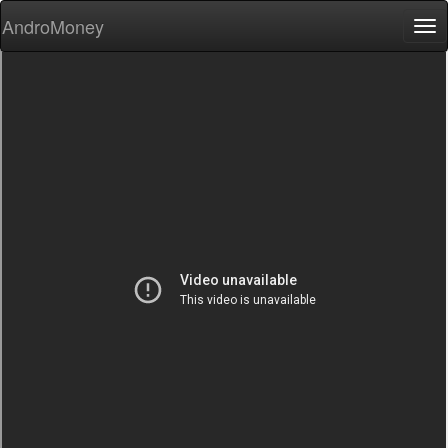
AndroMoney
Tog
nav