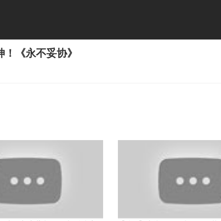
神！《永不妥协》