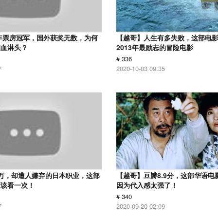
2年票房冠军，国外获奖无数，为何
【越哥】人生有多失败，这部电
狗血淋头？
2013年最励志的冒险电影
# 336
7
2020-10-03 09:35
万，却遭人嫌弃的日本职业，这部
【越哥】豆瓣8.9分，这部华语电
应该看一次！
因为代入感太强了！
# 340
7
2020-09-20 02:09