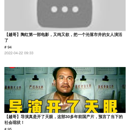
【越哥】陶红第一部电影，又纯又欲，把一个沦落市井的女人演活
了
# 94
2022-04-22 09:33
【越哥】导演真是开了天眼，这部30多年前国产片，预言了当下的
社会现状！
# 95