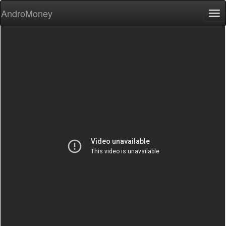
AndroMoney
Tog
nav