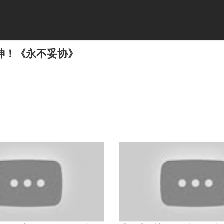
神！《永不妥协》