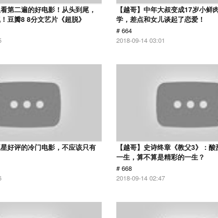
议看第二遍的好电影！从头到尾，
【越哥】中年大叔变成17岁小鲜
！豆瓣8 8分文艺片《超脱》
学，差点和女儿谈起了恋爱！
# 664
5
2018-09-14 03:01
五星好评的冷门电影，不应该只有
【越哥】史诗终章《教父3》：酸
！
一生，算不算是精彩的一生？
# 668
6
2018-09-14 02:47