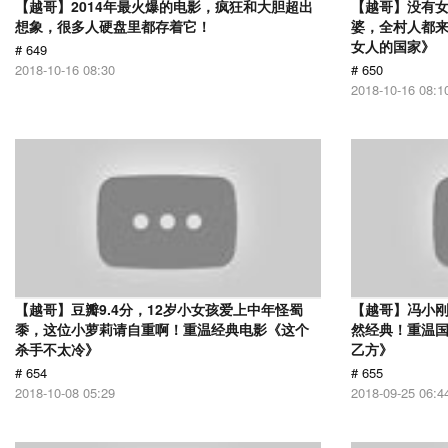
【越哥】2014年最火爆的电影，疯狂和大胆超出
【越哥】没有
想象，很多人硬盘里都存着它！
婆，全村人都
女人的国家》
# 649
2018-10-16 08:30
# 650
2018-10-16 08:1
【越哥】豆瓣9.4分，12岁小女孩爱上中年怪蜀
【越哥】冯小刚
黍，这位小萝莉请自重啊！重温经典电影《这个
然经典！重温国
杀手不太冷》
乙方》
# 654
# 655
2018-10-08 05:29
2018-09-25 06:4