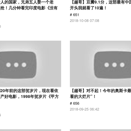
女人的国家，兄弟五人娶一个老
【越哥】豆瓣9.1分，这部最有中
来抢！几分钟看完印度电影《没有
开头我就看了10遍！
# 651
2018-10-08 07:08
0
20年前的这部贺岁片，现在看依
【越哥】对不起！今年的奥斯卡最
产好电影，1998年贺岁片《甲方
看的大烂片”！
# 656
2018-09-25 06:42
4