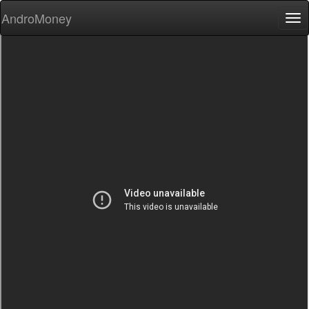
AndroMoney
Tog
nav