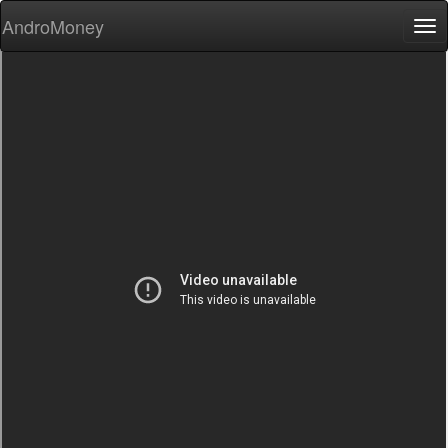
AndroMoney
Tog
nav