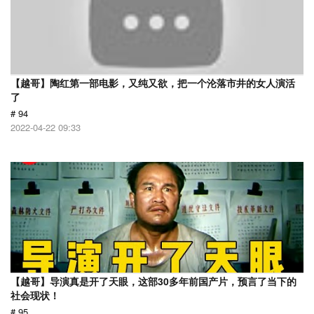
【越哥】陶红第一部电影，又纯又欲，把一个沦落市井的女人演活
了
# 94
2022-04-22 09:33
【越哥】导演真是开了天眼，这部30多年前国产片，预言了当下的
社会现状！
# 95