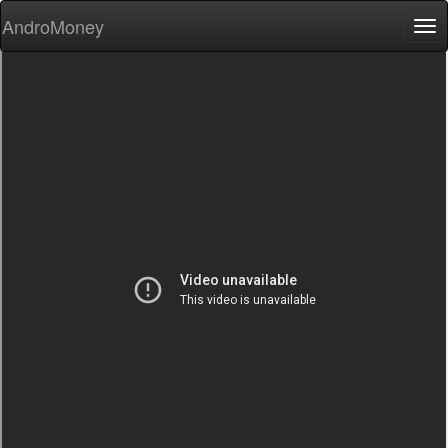
AndroMoney
Tog
nav