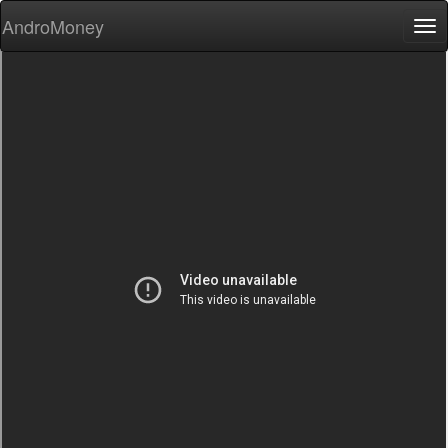
AndroMoney
Tog
nav