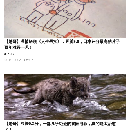
【越哥】温情解说《人生果实》：豆瓣9.6，日本评分最高的片子，
百年难得一见！
# 486
2019-09-21 05:07
【越哥】豆瓣9.2分，一部几乎绝迹的冒险电影，真的是太治愈
了！