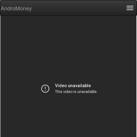
AndroMoney
Tog
nav