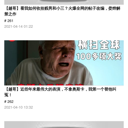
【越哥】看我如何收拾贱男和小三？火爆全网的帖子改编，娄烨解
禁之作
# 261
2021-04-14 01:22
【越哥】近些年来最伟大的表演，不拿奥斯卡，我第一个替他叫
冤！
# 262
2021-04-10 13:32