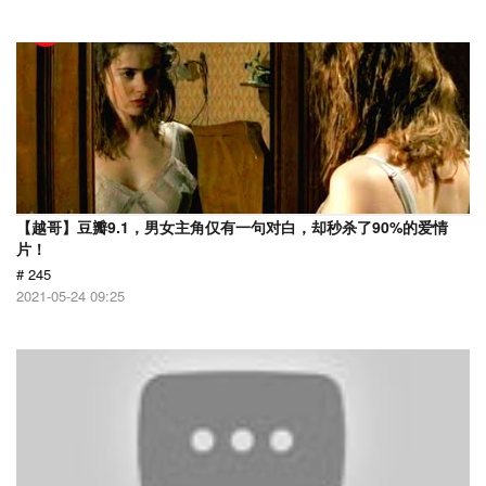
【越哥】豆瓣9.1，男女主角仅有一句对白，却秒杀了90%的爱情
片！
# 245
2021-05-24 09:25