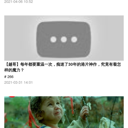
2021-04-06 10:52
【越哥】每年都要重温一次，痴迷了30年的港片神作，究竟有着怎
样的魔力？
# 266
2021-03-31 14:01