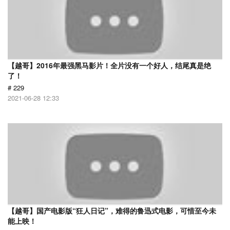
【越哥】2016年最强黑马影片！全片没有一个好人，结尾真是绝
了！
# 229
2021-06-28 12:33
【越哥】国产电影版“狂人日记”，难得的鲁迅式电影，可惜至今未
能上映！