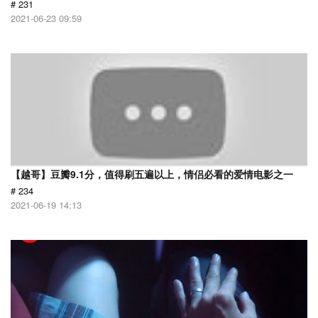
# 231
2021-06-23 09:59
【越哥】豆瓣9.1分，值得刷五遍以上，情侣必看的爱情电影之一
# 234
2021-06-19 14:13