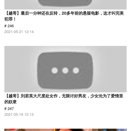
【越哥】最后一分钟还在反转，20多年前的悬疑电影，这才叫完美
犯罪！
# 246
2021-05-21 12:14
【越哥】刘若英大尺度处女作，无限讨好男友，少女沦为了爱情里
的奴隶
# 247
2021-05-19 10:13