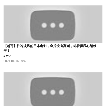
【越哥】性冷淡风的日本电影，全片没有高潮，却看得我心绪难
平！
# 260
2021-04-16 09:48