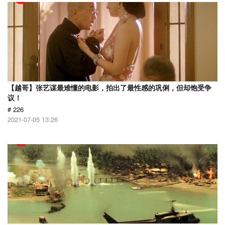
【越哥】张艺谋最难懂的电影，拍出了最性感的巩俐，但却饱受争
议！
# 226
2021-07-05 13:26