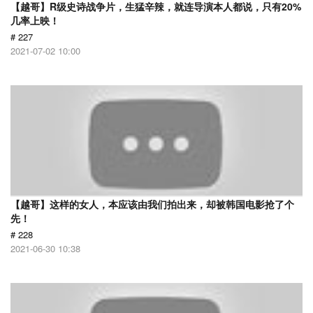
【越哥】R级史诗战争片，生猛辛辣，就连导演本人都说，只有20%
几率上映！
# 227
2021-07-02 10:00
【越哥】这样的女人，本应该由我们拍出来，却被韩国电影抢了个
先！
# 228
2021-06-30 10:38