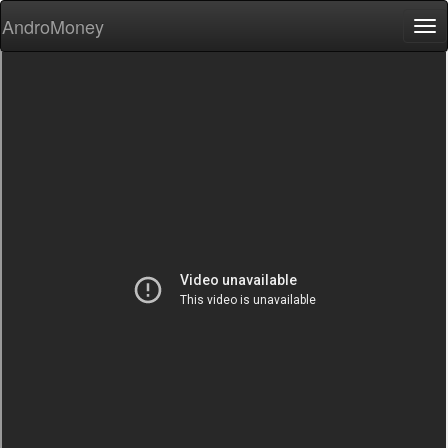
AndroMoney
Tog
nav