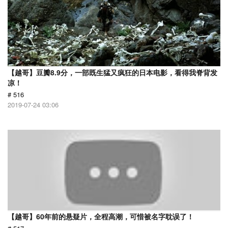
【越哥】豆瓣8.9分，一部既生猛又疯狂的日本电影，看得我脊背发
凉！
# 516
2019-07-24 03:06
【越哥】60年前的悬疑片，全程高潮，可惜被名字耽误了！