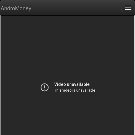
AndroMoney
Tog
nav