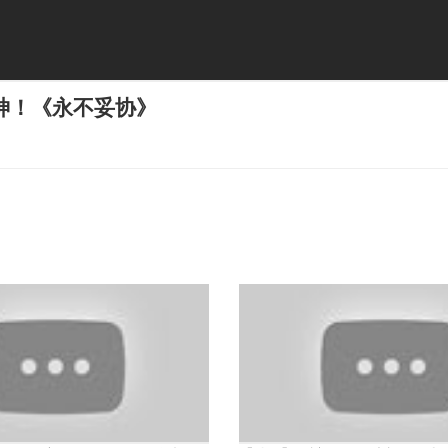
神！《永不妥协》