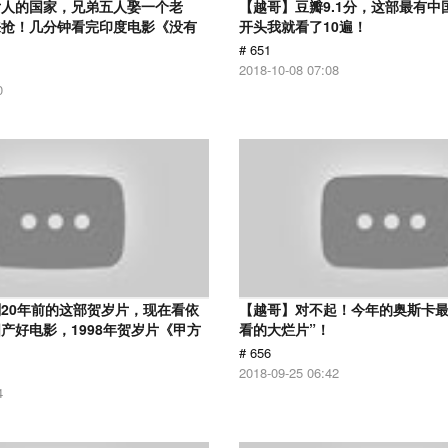
女人的国家，兄弟五人娶一个老
【越哥】豆瓣9.1分，这部最有中
来抢！几分钟看完印度电影《没有
开头我就看了10遍！
# 651
2018-10-08 07:08
0
20年前的这部贺岁片，现在看依
【越哥】对不起！今年的奥斯卡最
产好电影，1998年贺岁片《甲方
看的大烂片”！
# 656
2018-09-25 06:42
4