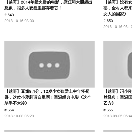
【越哥】2014年最火爆的电影，疯狂和大胆超出
【越哥】没有
想象，很多人硬盘里都存着它！
婆，全村人都
女人的国家》
# 649
2018-10-16 08:30
# 650
2018-10-16 08:1
【越哥】豆瓣9.4分，12岁小女孩爱上中年怪蜀
【越哥】冯小刚
黍，这位小萝莉请自重啊！重温经典电影《这个
然经典！重温国
杀手不太冷》
乙方》
# 654
# 655
2018-10-08 05:29
2018-09-25 06:4