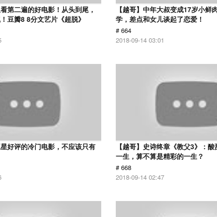
议看第二遍的好电影！从头到尾，
【越哥】中年大叔变成17岁小鲜
！豆瓣8 8分文艺片《超脱》
学，差点和女儿谈起了恋爱！
# 664
5
2018-09-14 03:01
五星好评的冷门电影，不应该只有
【越哥】史诗终章《教父3》：酸
！
一生，算不算是精彩的一生？
# 668
6
2018-09-14 02:47