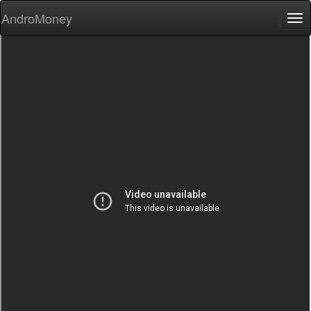
AndroMoney
Tog
nav