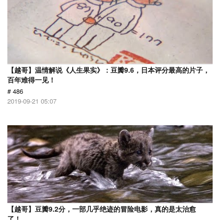
【越哥】温情解说《人生果实》：豆瓣9.6，日本评分最高的片子，
百年难得一见！
# 486
2019-09-21 05:07
【越哥】豆瓣9.2分，一部几乎绝迹的冒险电影，真的是太治愈
了！