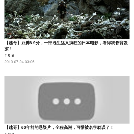
【越哥】豆瓣8.9分，一部既生猛又疯狂的日本电影，看得我脊背发
凉！
# 516
2019-07-24 03:06
【越哥】60年前的悬疑片，全程高潮，可惜被名字耽误了！