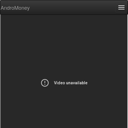
AndroMoney
Tog
nav